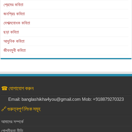
প্রেমের কবিতা
জনপ্রিয় কবিতা
দেশাত্মবোধক কবিতা
ছড়া কবিতা
আধুনিক কবিতা
জীবনমুখী কবিতা
☎ যোগাযোগ করুন
Email: banglashikha4you@gmail.com Mob: +918879270323
🔗 গুরুত্বপূর্ণ লিংক সমূহ
আমাদের সম্পর্কে
গোপনীয়তা নীতি