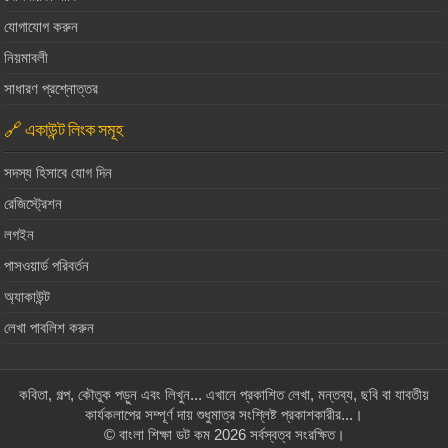
যোগাযোগ করুন
নিয়মাবলী
সাধারণ প্রশ্নোত্তর
🔗 একাউন্ট লিংক সমূহ
সদস্য হিসাবে যোগ দিন
রেজিস্ট্রেশন
লগইন
পাসওয়ার্ড পরিবর্তন
অ্যাকাউন্ট
লেখা পাবলিশ করুন
কবিতা, গল্প, কৌতুক পড়ুন এবং লিখুন... এখানে প্রকাশিত লেখা, মন্তব্য, ছবি বা যাবতীয়
কার্যকলাপের সম্পূর্ণ দায় শুধুমাত্র সংশ্লিষ্ট প্রকাশকারীর...।
© বাংলা শিক্ষা ডট কম 2026 সর্বস্বত্ব সংরক্ষিত।