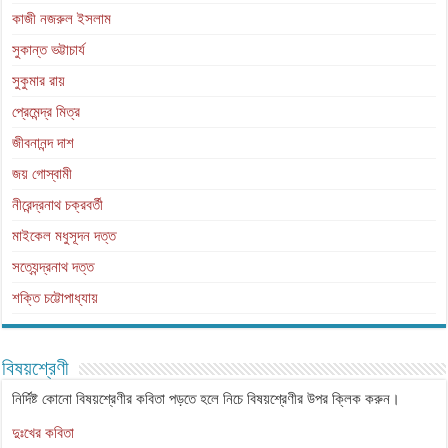
কাজী নজরুল ইসলাম
সুকান্ত ভট্টাচার্য
সুকুমার রায়
প্রেমেন্দ্র মিত্র
জীবনানন্দ দাশ
জয় গোস্বামী
নীরেন্দ্রনাথ চক্রবর্তী
মাইকেল মধুসূদন দত্ত
সত্যেন্দ্রনাথ দত্ত
শক্তি চট্টোপাধ্যায়
বিষয়শ্রেণী
নির্দিষ্ট কোনো বিষয়শ্রেণীর কবিতা পড়তে হলে নিচে বিষয়শ্রেণীর উপর ক্লিক করুন।
দুঃখের কবিতা