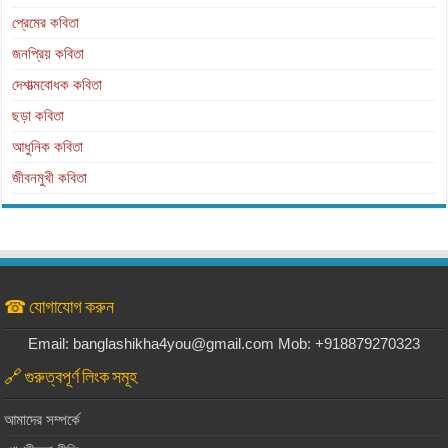
প্রেমের কবিতা
জনপ্রিয় কবিতা
দেশাত্মবোধক কবিতা
ছড়া কবিতা
আধুনিক কবিতা
জীবনমুখী কবিতা
☎ যোগাযোগ করুন
Email: banglashikha4you@gmail.com Mob: +918879270323
🔗 গুরুত্বপূর্ণ লিংক সমূহ
আমাদের সম্পর্কে