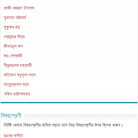
কাজী নজরুল ইসলাম
সুকান্ত ভট্টাচার্য
সুকুমার রায়
প্রেমেন্দ্র মিত্র
জীবনানন্দ দাশ
জয় গোস্বামী
নীরেন্দ্রনাথ চক্রবর্তী
মাইকেল মধুসূদন দত্ত
সত্যেন্দ্রনাথ দত্ত
শক্তি চট্টোপাধ্যায়
বিষয়শ্রেণী
নির্দিষ্ট কোনো বিষয়শ্রেণীর কবিতা পড়তে হলে নিচে বিষয়শ্রেণীর উপর ক্লিক করুন।
দুঃখের কবিতা