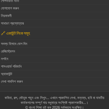
গোপনীয়তা নীতি
যোগাযোগ করুন
নিয়মাবলী
সাধারণ প্রশ্নোত্তর
🔗 একাউন্ট লিংক সমূহ
সদস্য হিসাবে যোগ দিন
রেজিস্ট্রেশন
লগইন
পাসওয়ার্ড পরিবর্তন
অ্যাকাউন্ট
লেখা পাবলিশ করুন
কবিতা, গল্প, কৌতুক পড়ুন এবং লিখুন... এখানে প্রকাশিত লেখা, মন্তব্য, ছবি বা যাবতীয়
কার্যকলাপের সম্পূর্ণ দায় শুধুমাত্র সংশ্লিষ্ট প্রকাশকারীর...।
© বাংলা শিক্ষা ডট কম 2026 সর্বস্বত্ব সংরক্ষিত।