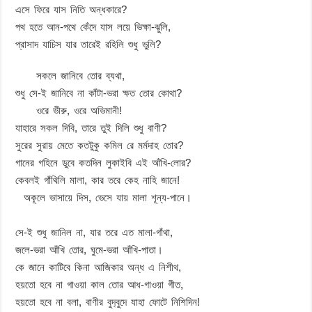
এসে ফিরে যাস নিতি অন্ধকারে?
পথ হতে আন-পথে কেঁদে যাস লয়ে ভিক্ষা-ঝুলি,
প্রাসাদ যাচিস যার তারেই রহিলি শুধু ভুলি?
সকলে জানিবে তোর ব্যথা,
শুধু সে-ই জানিবে না কাঁটা-ভরা ক্ষত তোর কোথা?
ওরে ভীরু, ওরে অভিমানী!
যাহারে সকল দিবি, তারে তুই দিলি শুধু বাণী?
সুরের সুরায় মেতে কতটুকু কমিল রে মর্মদাহ তোর?
গানের গহিনে ডুবে কতদিন লুকাইবি এই আঁখি-লোর?
কেবলই গাঁথিলি মালা, কার তরে কেহ নাহি জানে!
অকূলে ভাসায়ে দিস, ভেসে যায় মালা শূন্য-পানে।
সে-ই শুধু জানিল না, যার তরে এত মালা-গাঁথা,
জলে-ভরা আঁখি তোর, ঘুমে-ভরা আঁখি-পাতা।
কে জানে কাটিবে কিনা আজিকার অন্ধ এ নিশীথ,
হয়তো হবে না গাওয়া কাল তোর আধ-গাওয়া গীত,
হয়তো হবে না বলা, বাণীর বুদ‍্‍বুদে যাহা ফোটে নিশিদিন!