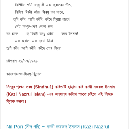
নিশিদিন শুনি বন্ধু ঐ এক ক্রন্দনের গীত,
নিখিল বিরহী কাঁদে সিন্ধু তব সাথে,
তুমি কাঁদ, আমি কাঁদি, কাঁদে প্রিয়া রাতে!
সেই অশ্রু-সেই লোনা জল
তব চক্ষে — হে বিরহী বন্ধু মোরা — করে টলমল!
এক জ্বালা এক ব্যথা নিয়া
তুমি কাঁদ, আমি কাঁদি, কাঁদে মোর প্রিয়া।
চট্টগ্রাম ২৯/০৭/১৯২৬
কাব্যগ্রন্থঃ-সিন্ধু-হিন্দোল
সিন্ধুঃ প্রথম তরঙ্গ (Sindhu1) কবিতাটি ছাড়াও কবি কাজী নজরুল ইসলাম
(Kazi Nazrul Islam) -এর অন্যান্য কবিতা পড়তে চাইলে এই লিংকে
ক্লিক করুন।
Nil Pori (নীল পরি) ~ কাজী নজরুল ইসলাম (Kazi Nazrul