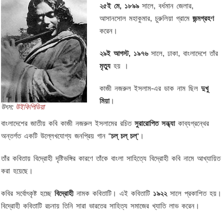
২৫ই মে, ১৮৯৯
সালে, বর্ধমান জেলার,
আসানসোল মহাকুমার, চুরুলিয়া গ্রামে
জন্মগ্রহণ
করেন।
২৯ই আগস্ট, ১৯৭৬
সালে, ঢাকা, বাংলাদেশে তাঁর
মৃত্যু
হয় ।
কাজী নজরুল ইসলাম-এর ডাক নাম ছিল
দুখু
মিয়া
।
উৎস:
উইকিপিডিয়া
বাংলাদেশের জাতীয় কবি কাজী নজরুল ইসলামের রচিত
সুরারোপিত সন্ধ্যা
কাব্যগ্রন্থের
অন্তর্গত একটি উল্লেখযোগ্য জনপ্রিয় গান “
চল্ চল্ চল্
“।
তাঁর কবিতায় বিদ্রোহী দৃষ্টিভঙ্গির কারণে তাঁকে বাংলা সাহিত্যে বিদ্রোহী কবি নামে আখ্যায়িত
করা হয়েছে।
কবির সর্বোৎকৃষ্ট হচ্ছে
বিদ্রোহী
নামক কবিতাটি। এই কবিতাটি
১৯২২
সালে প্রকাশিত হয়।
বিদ্রোহী কবিতাটি রচনায় তিনি সারা ভারতের সাহিত্য সমাজের খ্যাতি লাভ করেন।