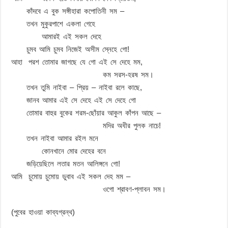
কাঁদবে এ বুক সঙ্গীহারা কপোতিনী সম –
তখন মুকুরপাশে একলা গেহে
আমারই এই সকল দেহে
চুমব আমি চুমব নিজেই অসীম স্নেহে গো!
আহা পরশ তোমার জাগছে যে গো এই সে দেহে মম,
কম সরস-হরষ সম।
তখন তুমি নাইবা – প্রিয় – নাইবা রলে কাছে,
জানব আমার এই সে দেহে এই সে দেহে গো
তোমার বাহুর বুকের শরম-ছোঁয়ার আকুল কাঁপন আছে –
মদির অধীর পুলক নাচে!
তখন নাইবা আমার রইল মনে
কোনখানে মোর দেহের বনে
জড়িয়েছিলে লতার মতন আলিঙ্গনে গো!
আমি চুমোয় চুমোয় ডুবাব এই সকল দেহ মম –
ওগো শ্রাবণ-প্লাবন সম।
(পুবের হাওয়া কাব্যগ্রন্থ)