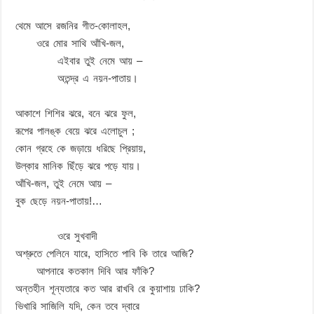
থেমে আসে রজনির গীত-কোলাহল,
ওরে মোর সাথি আঁখি-জল,
এইবার তুই নেমে আয় –
অতন্দ্র এ নয়ন-পাতায়।
আকাশে শিশির ঝরে, বনে ঝরে ফুল,
রূপের পালঙ্ক বেয়ে ঝরে এলোচুল ;
কোন গ্রহে কে জড়ায়ে ধরিছে প্রিয়ায়,
উল্কার মানিক ছিঁড়ে ঝরে পড়ে যায়।
আঁখি-জল, তুই নেমে আয় –
বুক ছেড়ে নয়ন-পাতায়!…
ওরে সুখবাদী
অশ্রুতে পেলিনে যারে, হাসিতে পাবি কি তারে আজি?
আপনারে কতকাল দিবি আর ফাঁকি?
অন্তহীন শূন্যতারে কত আর রাখবি রে কুয়াশায় ঢাকি?
ভিখারি সাজিলি যদি, কেন তবে দ্বারে