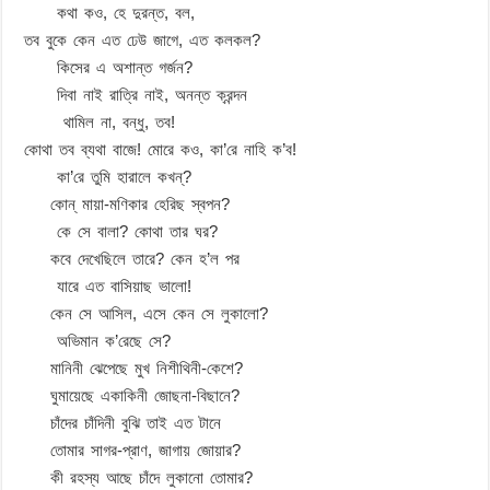
কথা কও, হে দুরন্ত, বল,
তব বুকে কেন এত ঢেউ জাগে, এত কলকল?
কিসের এ অশান্ত গর্জন?
দিবা নাই রাত্রি নাই, অনন্ত ক্রন্দন
থামিল না, বন্ধু, তব!
কোথা তব ব্যথা বাজে! মোরে কও, কা’রে নাহি ক’ব!
কা’রে তুমি হারালে কখন্‌?
কোন্‌ মায়া-মণিকার হেরিছ স্বপন?
কে সে বালা? কোথা তার ঘর?
কবে দেখেছিলে তারে? কেন হ’ল পর
যারে এত বাসিয়াছ ভালো!
কেন সে আসিল, এসে কেন সে লুকালো?
অভিমান ক’রেছে সে?
মানিনী ঝেপেছে মুখ নিশীথিনী-কেশে?
ঘুমায়েছে একাকিনী জোছনা-বিছানে?
চাঁদের চাঁদিনী বুঝি তাই এত টানে
তোমার সাগর-প্রাণ, জাগায় জোয়ার?
কী রহস্য আছে চাঁদে লুকানো তোমার?