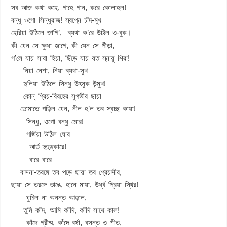
সব আজ কথা কহে, গাহে গান, করে কোলাহল!
বন্ধু ওগো সিন্ধুরাজ! স্বপ্নে চাঁদ-মুখ
হেরিয়া উঠিলে জাগি’, ব্যথা ক’রে উঠিল ও-বুক।
কী যেন সে ক্ষুধা জাগে, কী যেন সে পীড়া,
গ’লে যায় সারা হিয়া, ছিঁড়ে যায় যত স্নায়ু শিরা!
নিয়া নেশা, নিয়া ব্যথা-সুখ
দুলিয়া উঠিলে সিন্ধু উৎসুক উন্মুখ!
কোন্‌ প্রিয়-বিরহের সুগভীর ছায়া
তোমাতে পড়িল যেন, নীল হ’ল তব স্বচ্ছ কায়া!
সিন্ধু, ওগো বন্ধু মোর!
গর্জিয়া উঠিল ঘোর
আর্ত হুহুঙ্কারে!
বারে বারে
বাসনা-তরঙ্গে তব পড়ে ছায়া তব প্রেয়সীর,
ছায়া সে তরঙ্গে ভাঙে, হানে মায়া, উর্ধ্ব প্রিয়া স্থির!
ঘুচিল না অনন্ত আড়াল,
তুমি কাঁদ, আমি কাঁদি, কাঁদি সাথে কাল!
কাঁদে গ্রীষ্ম, কাঁদে বর্ষা, বসন্ত ও শীত,