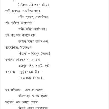
সৈনিকে চারি তরুণ হটায়।
ভাবী ভারতের না-চাহিতে আসা
নবীন প্রতাপ, নেপোলিয়ন,
ওই ‘যতীন্দ্র’ রণোন্মত্ত –
শনির সহিত অশনি-রণ।
দুই বাহু আর পশ্চাতে তার
রুষিছে তিনটি বালক শের,
‘চিত্তপ্রিয়, ‘মনোরঞ্জন,
‘নীরেন’ – ত্রিশূল ভৈরবের!
বাঙালির রণ দেখে যা রে তোরা
রাজপুত, শিখ, মারাঠি, জাঠ!
বালাশোর – বুড়িবালামের তীর –
নব-ভারতের হলদিঘাট।
চার হাতিয়ারে – দেখে যা কেমনে
বধিতে হয় রে চার হাজার,
মহাকাল করে কেমনে নাকাল
নিতাই গোরার লালবাজার!