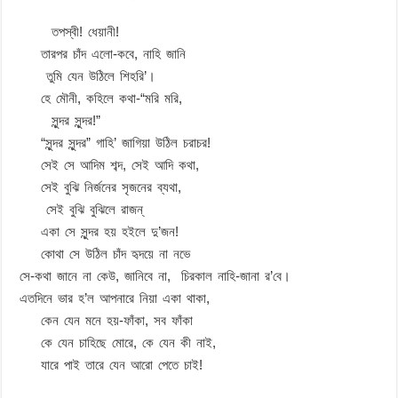
তপস্বী! ধেয়ানী!
তারপর চাঁদ এলো-কবে, নাহি জানি
তুমি যেন উঠিলে শিহরি’।
হে মৌনী, কহিলে কথা-“মরি মরি,
সুন্দর সুন্দর!”
“সুন্দর সুন্দর” গাহি’ জাগিয়া উঠিল চরাচর!
সেই সে আদিম শব্দ, সেই আদি কথা,
সেই বুঝি নির্জনের সৃজনের ব্যথা,
সেই বুঝি বুঝিলে রাজন্‌
একা সে সুন্দর হয় হইলে দু’জন!
কোথা সে উঠিল চাঁদ হৃদয়ে না নভে
সে-কথা জানে না কেউ, জানিবে না, চিরকাল নাহি-জানা র’বে।
এতদিনে ভার হ’ল আপনারে নিয়া একা থাকা,
কেন যেন মনে হয়-ফাঁকা, সব ফাঁকা
কে যেন চাহিছে মোরে, কে যেন কী নাই,
যারে পাই তারে যেন আরো পেতে চাই!