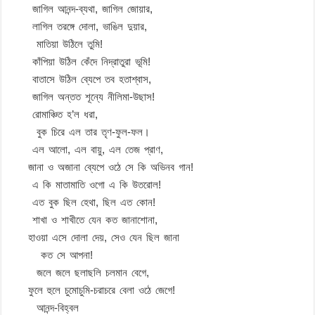
জাগিল আনন্দ-ব্যথা, জাগিল জোয়ার,
লাগিল তরঙ্গে দোলা, ভাঙিল দুয়ার,
মাতিয়া উঠিলে তুমি!
কাঁপিয়া উঠিল কেঁদে নিদ্রাতুরা ভূমি!
বাতাসে উঠিল ব্যেপে তব হতাশ্বাস,
জাগিল অন্তত শূন্যে নীলিমা-উছাস!
রোমাঞ্চিত হ’ল ধরা,
বুক চিরে এল তার তৃণ-ফুল-ফল।
এল আলো, এল বায়ু, এল তেজ প্রাণ,
জানা ও অজানা ব্যেপে ওঠে সে কি অভিনব গান!
এ কি মাতামাতি ওগো এ কি উতরোল!
এত বুক ছিল হেথা, ছিল এত কোন!
শাখা ও শাখীতে যেন কত জানাশোনা,
হাওয়া এসে দোলা দেয়, সেও যেন ছিল জানা
কত সে আপনা!
জলে জলে ছলাছলি চলমান বেগে,
ফুলে হুলে চুমোচুমি-চরাচরে বেলা ওঠে জেগে!
আনন্দ-বিহ্বল