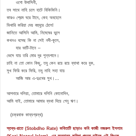
ওগো উদাসিনী,
তব সাথে নাহি চলে হাটে বিকিকিনি।
কারও প্রেম ঘরে টানে, কেহ অবহেলে
ভিখারি করিয়া দেয় বহুদূরে ঠেলে!
জানিতে আসিনি আমি, নিমেষের ভুলে
কখনও বসেছ কি না সেই নদী-কূলে,
যার ভাটি-টানে –
ভেসে যায় তরি মোর দূর শূন্যপানে।
চাহি না তো কোন কিছু, তবু কেন রয়ে রয়ে ব্যাথা করে বুক,
সুখ ফিরি করে ফিরি, তবু নাহি সহা যায়
আজি আর এ-দুঃখের সুখ।…
আপনারে দলিয়া, তোমারে দলিনি কোনোদিন,
আমি যাই, তোমারে আমার ব্যথা দিয়ে গেনু ঋণ।
(চক্রবাক কাব্যগ্রন্থ)
স্তব্ধ-রাতে (Stobdho Rate) কবিতাটি ছাড়াও কবি কাজী নজরুল ইসলাম
(Kazi Nazrul Islam) -এর অন্যান্য কবিতা পড়তে চাইলে এই লিংকে