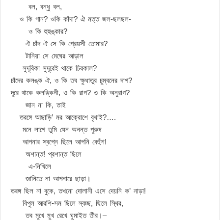
বল, বন্ধু বল,
ও কি গান? ওকি কাঁদা? ঐ মত্ত জল-ছলছল-
ও কি হুহুঙ্কার?
ঐ চাঁদ ঐ সে কি প্রেয়সী তোমার?
টানিয়া সে মেঘের আড়াল
সুদূরিকা সুদূরেই থাকে চিরকাল?
চাঁদের কলঙ্ক ঐ, ও কি তব ক্ষুধাতুর চুম্বনের দাগ?
দূরে থাকে কলঙ্কিনী, ও কি রাগ? ও কি অনুরাগ?
জান না কি, তাই
তরঙ্গে আছাড়ি’ মর আক্রোশে বৃথাই?….
মনে লাগে তুমি যেন অনন্ত পুরুষ
আপনার স্বপ্নে ছিলে আপনি বেহুঁশ!
অশান্ত! প্রশান্ত ছিলে
এ-নিখিলে
জানিতে না আপনারে ছাড়া।
তরঙ্গ ছিল না বুকে, তখনো দোলানী এসে দেয়নি ক’ নাড়া!
বিপুল আরশি-সম ছিলে স্বচ্ছ, ছিলে স্থির,
তব মুখে মুখ রেখে ঘুমাইত তীর।–