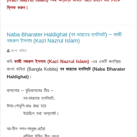
ক্লিক করুন।
Naba Bharater Haldighat (নব ভারতের হলদিঘাট) ~ কাজী
নজরুল ইসলাম (Kazi Nazrul Islam)
বাংলা কবিতা
কবি
কাজী নজরুল ইসলাম (Kazi Nazrul Islam)
-এর একটি জনপ্রিয়
বাংলা কবিতা (Bangla Kobita)
নব ভারতের হলদিঘাট (Naba Bharater
Haldighat)
।
বালাশোর – বুড়িবালামের তীর –
নব-ভারতের হলদিঘাট,
উদয়-গোধূলি-রঙে রাঙা হয়ে
উঠেছিল যথা অস্তপাট।
আ-নীল গগন-গম্বুজ-ছোঁয়া
কাঁপিয়া উঠিল নীল অচল,