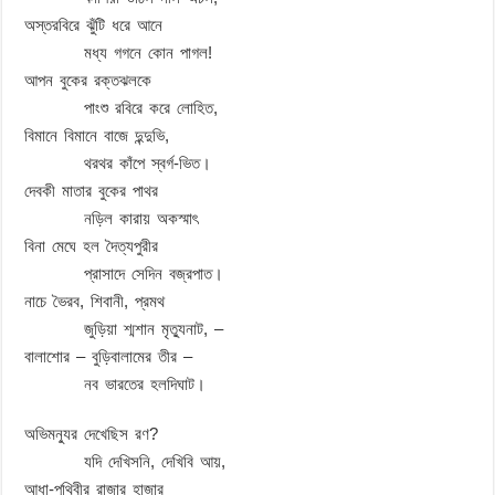
অস্তরবিরে ঝুঁটি ধরে আনে
মধ্য গগনে কোন পাগল!
আপন বুকের রক্তঝলকে
পাংশু রবিরে করে লোহিত,
বিমানে বিমানে বাজে দুন্দুভি,
থরথর কাঁপে স্বর্গ-ভিত।
দেবকী মাতার বুকের পাথর
নড়িল কারায় অকস্মাৎ
বিনা মেঘে হল দৈত্যপুরীর
প্রাসাদে সেদিন বজ্রপাত।
নাচে ভৈরব, শিবানী, প্রমথ
জুড়িয়া শ্মশান মৃত্যুনাট, –
বালাশোর – বুড়িবালামের তীর –
নব ভারতের হলদিঘাট।
অভিমন্যুর দেখেছিস রণ?
যদি দেখিসনি, দেখিবি আয়,
আধা-পৃথিবীর রাজার হাজার