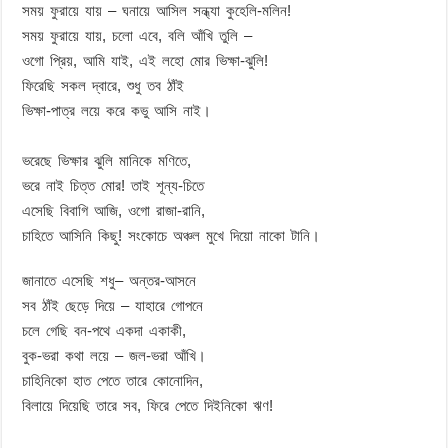
সময় ফুরায়ে যায় – ঘনায়ে আসিল সন্ধ্যা কুহেলি-মলিন!
সময় ফুরায়ে যায়, চলো এবে, বলি আঁখি তুলি –
ওগো প্রিয়, আমি যাই, এই লহো মোর ভিক্ষা-ঝুলি!
ফিরেছি সকল দ্বারে, শুধু তব ঠাঁই
ভিক্ষা-পাত্র লয়ে করে কভু আসি নাই।
ভরেছে ভিক্ষার ঝুলি মানিকে মণিতে,
ভরে নাই চিত্ত মোর! তাই শূন্য-চিতে
এসেছি বিবাগি আজি, ওগো রাজা-রানি,
চাহিতে আসিনি কিছু! সংকোচে অঞ্চল মুখে দিয়ো নাকো টানি।
জানাতে এসেছি শধু– অন্তর-আসনে
সব ঠাঁই ছেড়ে দিয়ে – যাহারে গোপনে
চলে গেছি বন-পথে একদা একাকী,
বুক-ভরা কথা লয়ে – জল-ভরা আঁখি।
চাহিনিকো হাত পেতে তারে কোনোদিন,
বিলায়ে দিয়েছি তারে সব, ফিরে পেতে দিইনিকো ঋণ!