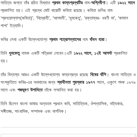
সাহিত্য জগতে তাঁর রচিত বিখ্যাত
প্রথম কাব্যগ্রন্থটির
নাম-
অগ্নিবীণা
। এটি
১৯২২ সালে
প্রকাশিত হয়। এই গ্রন্থে মোট বারোটি কবিতা রয়েছে। কবিতা গুলির নাম
‘প্রলয়োল্লাস(কবিতা)’, ‘বিদ্রোহী’, ‘আগমনী’, ‘ধূমকেতু’, ‘রক্তাম্বর- ধরণী মা’, ‘কামাল
পাশা’ ইত্যাদি।
কবির লেখা একটি উল্লেখযোগ্য
প্রথম পত্রোপন্যাসের
নাম
বাঁধন হারা
।
তিনি
ধূমকেতু
নামক একটি পত্রিকা লেখেন।এটি
১৯২২ সালে, ১২ই আগস্ট
প্রকাশিত
হয়।
তাঁর বিন্যস্ত আরও একটি উল্লেখযোগ্য কাব্যগ্রন্থ রয়েছে
বিষের বাঁশি
। বাংলা সাহিত্য ও
সংস্কৃতিতে কবির-এর অবদানের জন্য
স্বাধীনতা পুরস্কার ১৯৭৭
সালে, একুশে পদক ১৯৭৬
সালে এবং
পদ্মভূষণ উপাধিতে
তাঁকে সম্মানিত করা হয়।
তিনি ছিলেন বাংলা ভাষার অন্যতম প্রধান কবি, সাহিত্যিক, ঔপন্যাসিক, নাট্যকার,
সঙ্গীতজ্ঞ, সাংবাদিক, সম্পাদক এবং দার্শনিক।