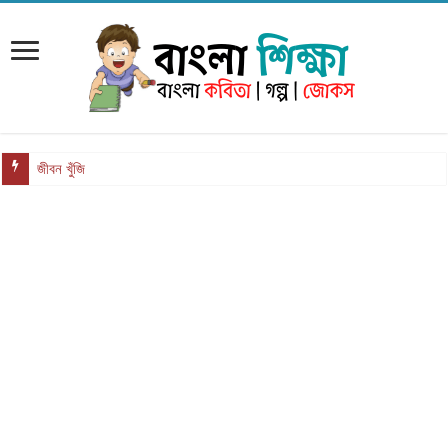
জীবন খুঁজি