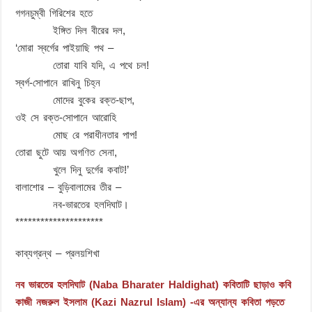
গগনচুম্বী গিরিশের হতে
ইঙ্গিত দিল বীরের দল,
‘মোরা স্বর্গের পাইয়াছি পথ –
তোরা যাবি যদি, এ পথে চল!
স্বর্গ-সোপানে রাখিনু চিহ্ন
মোদের বুকের রক্ত-ছাপ,
ওই সে রক্ত-সোপানে আরোহি
মোছ রে পরাধীনতার পাপ!
তোরা ছুটে আয় অগণিত সেনা,
খুলে দিনু দুর্গের কবাট!’
বালাশোর – বুড়িবালামের তীর –
নব-ভারতের হলদিঘাট।
*********************
কাব্যগ্রন্থ – প্রলয়শিখা
নব ভারতের হলদিঘাট (Naba Bharater Haldighat) কবিতাটি ছাড়াও কবি
কাজী নজরুল ইসলাম (Kazi Nazrul Islam) -এর অন্যান্য কবিতা পড়তে