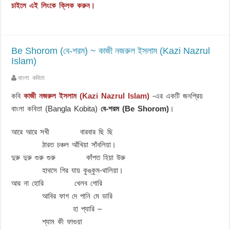
চাইলে এই লিংকে ক্লিক করুন।
Be Shorom (বে-শরম) ~ কাজী নজরুল ইসলাম (Kazi Nazrul
Islam)
বাংলা কবিতা
কবি
কাজী নজরুল ইসলাম (Kazi Nazrul Islam)
-এর একটি জনপ্রিয়
বাংলা কবিতা (Bangla Kobita)
বে-শরম (Be Shorom)
।
আরে আরে সখী বারবার ছি ছি
ঠারত চঞ্চল আঁখিয়া সাঁবলিয়া।
দুরু দুরু গুরু গুরু কাঁপত হিয়া উরু
হাথসে গির যায় কুঙ্কুম-থালিয়া।
আর না হোরি খেলব গোরি
আবির ফাগ দে পানি মে ডারি
হা প্যারি –
শ্যাম কী ফাগুয়া