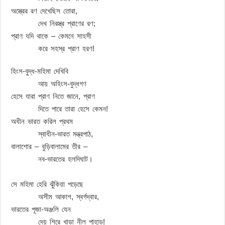
অস্ত্রের রণ দেখেছিস তোরা,
দেখ নিরস্ত্র প্রাণের রণ;
প্রাণ যদি থাকে – কেমনে সাহসী
করে সহস্র প্রাণ হরণ!
হিংস-বুদ্ধ-মহিমা দেখিবি
আয় অহিংস-বুদ্ধগণ
হেসে যারা প্রাণ নিতে জানে, প্রাণ
দিতে পারে তারা হেসে কেমন!
অধীন ভারত করিল প্রথম
স্বাধীন-ভারত মন্ত্রপাঠ,
বালাশোর – বুড়িবালামের তীর –
নব-ভারতের হলদিঘাট।
সে মহিমা হেরি ঝুঁকিয়া পড়েছে
অসীম আকাশ, স্বর্গদ্বার,
ভারতের পূজা-অঞ্জলি যেন
দেয় শিরে খাড়া নীল পাহাড়!