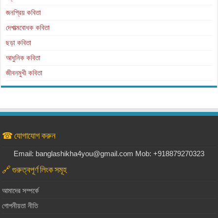
জনপ্রিয় কবিতা
দেশাত্মবোধক কবিতা
ছড়া কবিতা
আধুনিক কবিতা
জীবনমুখী কবিতা
☎ যোগাযোগ করুন
Email: banglashikha4you@gmail.com Mob: +918879270323
🔗 গুরুত্বপূর্ণ লিংক সমূহ
আমাদের সম্পর্কে
গোপনীয়তা নীতি