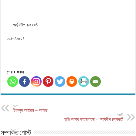
— অর্ঘ্যদীপ চক্রবর্তী
২১/৭/২০২৪
শেয়ার করুন
আগে
চিরমন্যু অন্তরে – অন্তর
পরবর্তী
তুমি আমায় ভালোবাসো – অর্ঘ্যদীপ চক্রবর্তী
সম্পর্কিত পোস্ট