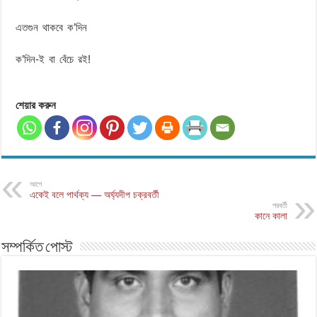
এতগুন থাকবে ক’দিন
ক’দিন-ই বা বেঁচে রই!
শেয়ার করুন
আগে
একেই বলে পার্থক্য — অর্ঘ্যদীপ চক্রবর্তী
পরবর্তী
কানে কালা
সম্পর্কিত পোস্ট