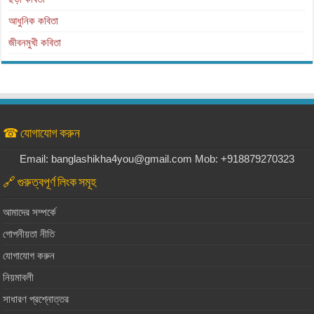
আধুনিক কবিতা
জীবনমুখী কবিতা
☎ যোগাযোগ করুন
Email: banglashikha4you@gmail.com Mob: +918879270323
🔗 গুরুত্বপূর্ণ লিংক সমূহ
আমাদের সম্পর্কে
গোপনীয়তা নীতি
যোগাযোগ করুন
নিয়মাবলী
সাধারণ প্রশ্নোত্তর