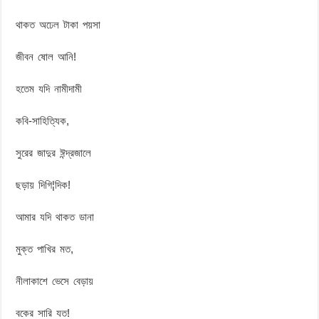
থাকত অঢেল টাকা পয়সা
জীবন ষোল আনি!
হতেম যদি নামীদামী
কবি-সাহিত্যিক,
সুরের জাদুর ঈন্দ্রজালে
ছড়ায় দিগি¦দিক!
আমার যদি থাকত ডানা
মুক্ত পাখির মত,
নীলাকাশে ভেসে বেড়ায়
বকের সারি যত!