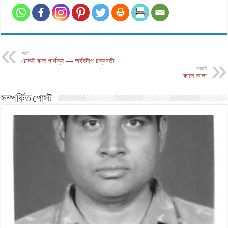
আগে
একেই বলে পার্থক্য — অর্ঘ্যদীপ চক্রবর্তী
পরবর্তী
কানে কালা
সম্পর্কিত পোস্ট