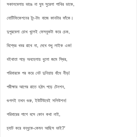
সকালবেলায় ভাঙে না ঘুম সুরেলা পাখির ডাকে,
নোটিফিকেশনের টুং-টাং বাজে কানটার ফাঁকে।
দুপুরবেলা চোখ খুলেই ফেসবুকটা করে চেক,
বিশ্বের খবর রাখে না, দেখে শুধু লাইক এক!
বইখাতা পড়ে অবহেলায় ধুলো জমে স্থির,
পরিবারকে পর করে নেট দুনিয়ায় বাঁধে নীড়!
পরীক্ষার আগের রাতে হঠাৎ পড়ে টেনশন,
গুগলই তখন গুরু, ইউটিউবেই সলিউশন!
পরিবারের পাশে বসে কোন কথা নাই,
চ্যাট করে বন্ধুকে-কেমন আছিস ভাই?’