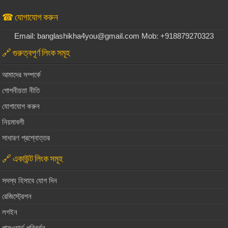
☎ যোগাযোগ করুন
Email: banglashikha4you@gmail.com Mob: +918879270323
🔗 গুরুত্বপূর্ণ লিংক সমূহ
আমাদের সম্পর্কে
গোপনীয়তা নীতি
যোগাযোগ করুন
নিয়মাবলী
সাধারণ প্রশ্নোত্তর
🔗 একাউন্ট লিংক সমূহ
সদস্য হিসাবে যোগ দিন
রেজিস্ট্রেশন
লগইন
পাসওয়ার্ড পরিবর্তন