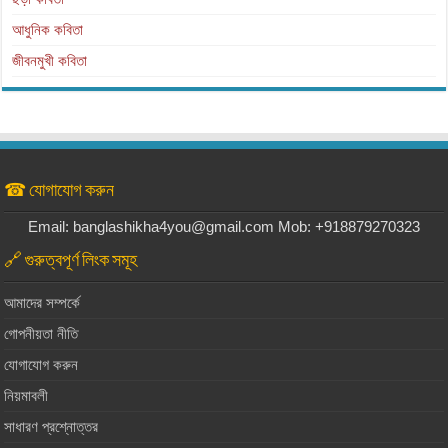
আধুনিক কবিতা
জীবনমুখী কবিতা
☎ যোগাযোগ করুন
Email: banglashikha4you@gmail.com Mob: +918879270323
🔗 গুরুত্বপূর্ণ লিংক সমূহ
আমাদের সম্পর্কে
গোপনীয়তা নীতি
যোগাযোগ করুন
নিয়মাবলী
সাধারণ প্রশ্নোত্তর