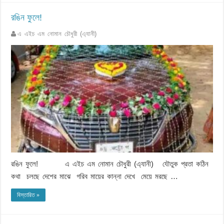
রঙিন ফুলে!
এ এইচ এম নোমান চৌধুরী (এ্যানী)
রঙিন ফুলে! এ এইচ এম নোমান চৌধুরী (এ্যানী) যৌতুক প্রতা কঠিন
কথা চলছে দেশের মাঝে গরিব মায়ের কান্না দেখে মেয়ে মরছে …
বিস্তারিত »