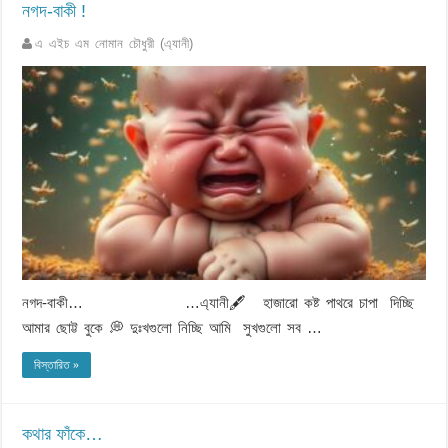
নগদ-বাকী !
এ এইচ এম নোমান চৌধুরী (এ্যানী)
নগদ-বাকী… …এ্যানী🖋️ হাজারো কষ্ট পাথরে চাপা দিচ্ছি
আমার ছোট্ট বুকে 💭 দুঃখগুলো নিচ্ছি আমি সুখগুলো সব …
বিস্তারিত »
কথার ফাঁকে…