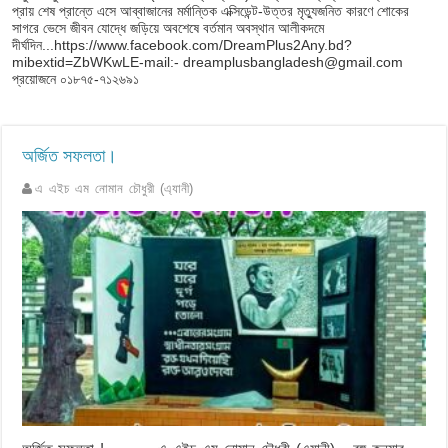
প্রায় শেষ প্রান্তে এসে আব্বাজানের মর্মান্তিক এক্সিডেন্ট-উত্তর মৃত্যুজনিত কারণে শোকের
সাগরে ভেসে জীবন যোদ্ধে জড়িয়ে অবশেষে বর্তমান অবস্থান আলীকদমে
দীর্ঘদিন...https://www.facebook.com/DreamPlus2Any.bd?
mibextid=ZbWKwLE-mail:- dreamplusbangladesh@gmail.com
প্রয়োজনে ০১৮৭৫-৭১২৬৯১
অর্জিত সফলতা।
এ এইচ এম নোমান চৌধুরী (এ্যানী)