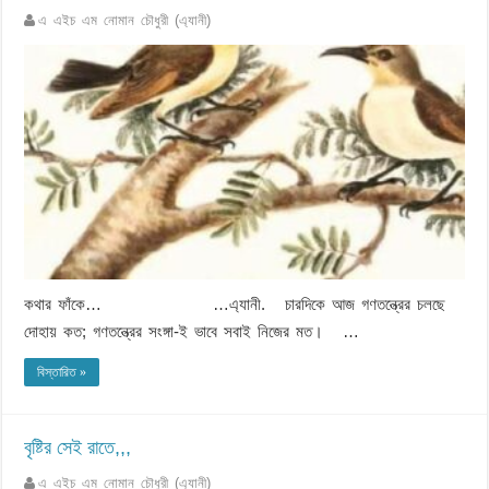
এ এইচ এম নোমান চৌধুরী (এ্যানী)
কথার ফাঁকে… …এ্যানী. চারদিকে আজ গণতন্ত্রের চলছে
দোহায় কত; গণতন্ত্রের সংঙ্গা-ই ভাবে সবাই নিজের মত। …
বিস্তারিত »
বৃষ্টির সেই রাতে,,,
এ এইচ এম নোমান চৌধুরী (এ্যানী)