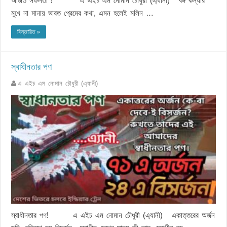
অর্জিত সফলতা ! এ এইচ এম নোমান চৌধুরী (এ্যানী) বঙ্গ কন্যার
মুখে না মানায় ভারত প্রেমের কথা, এমন হলেই মলিন …
বিস্তারিত »
স্বাধীনতার পণ
এ এইচ এম নোমান চৌধুরী (এ্যানী)
স্বাধীনতার পণ! এ এইচ এম নোমান চৌধুরী (এ্যানী) একাত্তরের অর্জন