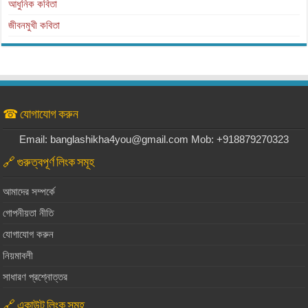
আধুনিক কবিতা
জীবনমুখী কবিতা
☎ যোগাযোগ করুন
Email: banglashikha4you@gmail.com Mob: +918879270323
🔗 গুরুত্বপূর্ণ লিংক সমূহ
আমাদের সম্পর্কে
গোপনীয়তা নীতি
যোগাযোগ করুন
নিয়মাবলী
সাধারণ প্রশ্নোত্তর
🔗 একাউন্ট লিংক সমূহ