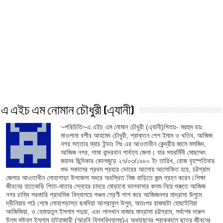
এ এইচ এম নোমান চৌধুরী (এ্যানী)
~পরিচিতি~এ.এইচ.এম নোমান চৌধুরী (এ্যানী)পিতাঃ- মরহুম ডাঃ
মাওলানা বশীর আহমেদ চৌধুরী, প্রাক্তন পেশ ইমাম ও খতিব, আজিজ
নগর সত্তার ম্যাচ ইন্ডাঃ লিঃ এর আওতাধীন কেন্দ্রীয় জামে মসজিদ,
আজিজ নগর, লামা বান্দরবান পার্বত্য জেলা। যার সহধর্মিনী মোছাম্মৎ
জয়নব ছিন্দিকার কোলজুড়ে ২৭/০৩/১৯৮০ ইং তারিখ, রোজ বৃহস্পতিবার
শুভ সকালের প্রথম প্রহরে ভোরের আলোয় আলোকিত হয়ে, চট্টগ্রাম
জেলার আওতাধীন লোহাগাড়া উপজেলা সদরে অবস্থিত নিজ বাড়িতে জন্ম গ্রহণ করেন।শিক্ষা
জীবনের হাতেকড়ি পিতা-মাতার স্নেহের চাদরে মোড়ানো ভালবাসার কলম নিয়ে শুরুতে আজিজ
নগর চাম্বি সরকারি প্রাথমিক বিদ্যালয়ে পঞ্চম শ্রেণী পাশ করে আজিজনগর মাদ্রাসা উলুমে
দ্বীনিয়ায় পাঠ শেষে লোহাগড়াস্ত ছমদিয়া আশরাফুল উলুম, অতঃপর রাজঘাটা হোছাইনিয়া
আজিজিয়া, ও হেমায়তুল ইসলাম পদুয়া, এবং লালখান বাজার মাদ্রাসা চট্টগ্রাম, সর্বশেষ দারুল
উলুম মঈনুল ইসলাম হাটহাজারী (আরবি বিশ্ববিদ্যালয়)এ অধ্যায়নের প্রাক্কালে ছাত্র জীবনের