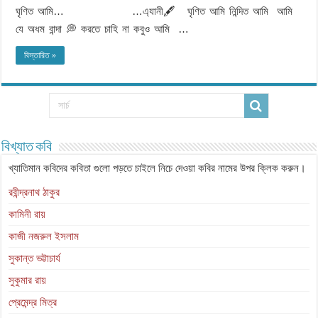
ঘৃণিত আমি… …এ্যানী🖋️ ঘৃণিত আমি নিন্দিত আমি আমি
যে অধম বান্দা 💭 করতে চাহি না কবুও আমি …
বিস্তারিত »
বিখ্যাত কবি
খ্যাতিমান কবিদের কবিতা গুলো পড়তে চাইলে নিচে দেওয়া কবির নামের উপর ক্লিক করুন।
রবীন্দ্রনাথ ঠাকুর
কামিনী রায়
কাজী নজরুল ইসলাম
সুকান্ত ভট্টাচার্য
সুকুমার রায়
প্রেমেন্দ্র মিত্র