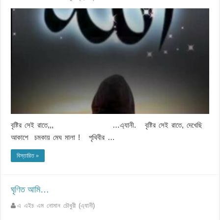
বৃষ্টির সেই রাতে,,, …এ্যানী. বৃষ্টির সেই রাতে, দেখেছি
আকাশে চমকায় মেঘ মালা ! পৃথিবীর …
বিস্তারিত »
ঘৃণিত আমি…
এ এইচ এম নোমান চৌধুরী (এ্যানী)