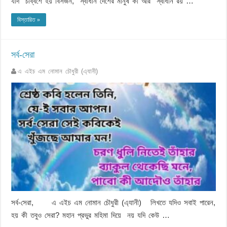
যদি চব্বিশে হয় বিসর্জন, স্বাধীন দেশের মানুষ কী আর স্বাধীন রয় …
বিস্তারিত »
সর্ব-সেরা
এ এইচ এম নোমান চৌধুরী (এ্যানী)
সর্ব-সেরা, এ এইচ এম নোমান চৌধুরী (এ্যানী) লিখতে যদিও সবাই পারেন,
হয় কী তবুও সেরা? মহান প্রভুর মহিমা দিয়ে নয় যদি কেউ …