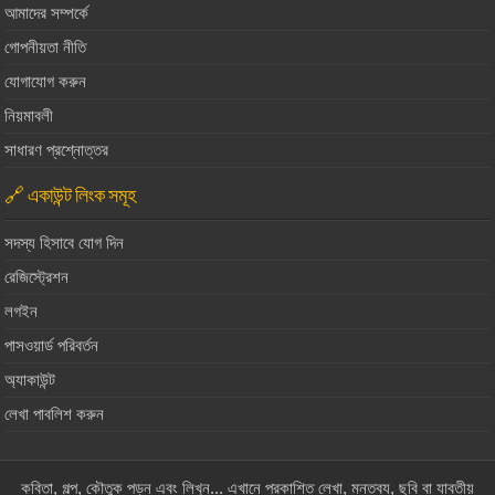
আমাদের সম্পর্কে
গোপনীয়তা নীতি
যোগাযোগ করুন
নিয়মাবলী
সাধারণ প্রশ্নোত্তর
🔗 একাউন্ট লিংক সমূহ
সদস্য হিসাবে যোগ দিন
রেজিস্ট্রেশন
লগইন
পাসওয়ার্ড পরিবর্তন
অ্যাকাউন্ট
লেখা পাবলিশ করুন
কবিতা, গল্প, কৌতুক পড়ুন এবং লিখুন... এখানে প্রকাশিত লেখা, মন্তব্য, ছবি বা যাবতীয়