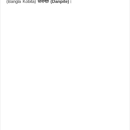
(Bangla Kobita)
ডানপিটে (Danpite)
।