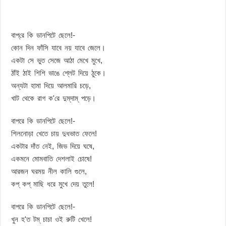
বাপ্‌রে কি ডানপিটে ছেলে!-
কোন দিন ফাঁসি যাবে নয় যাবে জেলে।
একটা সে ভুত সেজে আঠা মেখে মুখে,
ঠাঁই ঠাই শিশি ভাঙে শ্লেট দিয়ে ঠুকে।
অন্যটা হামা দিয়ে আলমারি চড়ে,
খাট থেকে রাগ ক'রে দুম্‌দাম্ পড়ে।
বাপরে কি ডানপিটে ছেলে!-
শিলনোড়া খেতে চায় দুধভাত ফেলে!
একটার দাঁত নেই, জিভ দিয়ে ঘষে,
একমনে মোমবাতি দেশলাই চোষে!
আরজন ঘরময় নীল কালি গুলে,
কপ্ কপ্ মাছি ধরে মুখে দেয় তুলে!
বাপরে কি ডানপিটে ছেলে!-
খুন হ'ত টম্ চাচা ওই রুটি খেলে!