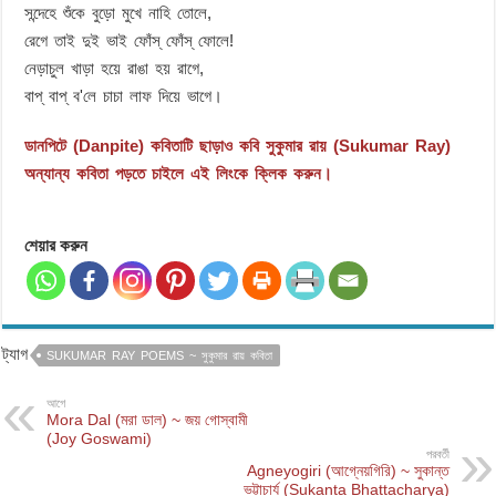
সন্দেহে শুঁকে বুড়ো মুখে নাহি তোলে,
রেগে তাই দুই ভাই ফোঁস্ ফোঁস্ ফোলে!
নেড়াচুল খাড়া হয়ে রাঙা হয় রাগে,
বাপ্ বাপ্ ব'লে চাচা লাফ দিয়ে ভাগে।
ডানপিটে (Danpite) কবিতাটি ছাড়াও কবি সুকুমার রায় (Sukumar Ray)
অন্যান্য কবিতা পড়তে চাইলে এই লিংকে ক্লিক করুন।
শেয়ার করুন
ট্যাগ
SUKUMAR RAY POEMS ~ সুকুমার রায় কবিতা
আগে
Mora Dal (মরা ডাল) ~ জয় গোস্বামী
(Joy Goswami)
পরবর্তী
Agneyogiri (আগ্নেয়গিরি) ~ সুকান্ত
ভট্টাচার্য (Sukanta Bhattacharya)