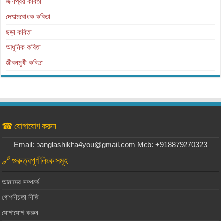
জনপ্রিয় কবিতা
দেশাত্মবোধক কবিতা
ছড়া কবিতা
আধুনিক কবিতা
জীবনমুখী কবিতা
☎ যোগাযোগ করুন
Email: banglashikha4you@gmail.com Mob: +918879270323
🔗 গুরুত্বপূর্ণ লিংক সমূহ
আমাদের সম্পর্কে
গোপনীয়তা নীতি
যোগাযোগ করুন