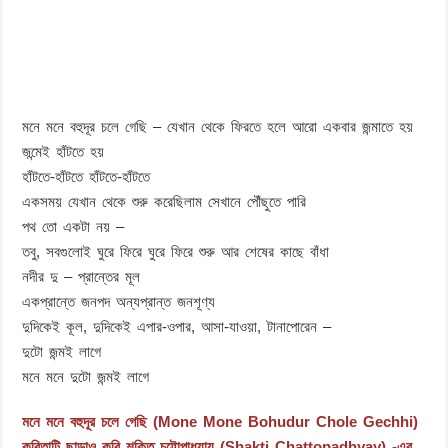
মনে মনে বহুদূর চলে গেছি – যেখান থেকে ফিরতে হলে আরো একবার জন্মাতে হয়
জন্মেই হাঁটতে হয়
হাঁটতে-হাঁটতে হাঁটতে-হাঁটতে
একসময় যেখান থেকে শুরু করেছিলাম সেখানে পৌঁছুতে পারি
পথ তো একটা নয় –
তবু, সবগুলোই ঘুরে ফিরে ঘুরে ফিরে শুরু আর শেষের কাছে বাঁধা
নদীর দু – প্রান্তের মূল
একপ্রান্তে জনপদ অন্যপ্রান্ত জনশূণ্য
দুদিকেই কূল, দুদিকেই এপার-ওপার, আসা-যাওয়া, টানাপোরেন –
দুটো জন্মই লাগে
মনে মনে দুটো জন্মই লাগে
মনে মনে বহুদূর চলে গেছি (Mone Mone Bohudur Chole Gechhi)
কবিতাটি ছাড়াও কবি শক্তি চট্টোপাধ্যায় (Shakti Chattopadhyay) -এর