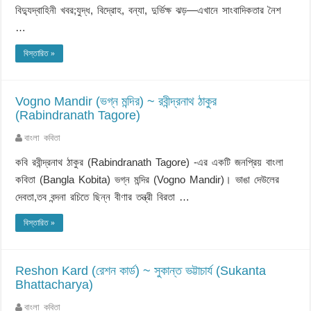
বিদ্যুদ্‌বাহিনী খবর;যুদ্ধ, বিদ্রোহ, বন্যা, দুর্ভিক্ষ ঝড়—এখানে সাংবাদিকতার নৈশ
…
বিস্তারিত »
Vogno Mandir (ভগ্ন মন্দির) ~ রবীন্দ্রনাথ ঠাকুর
(Rabindranath Tagore)
বাংলা কবিতা
কবি রবীন্দ্রনাথ ঠাকুর (Rabindranath Tagore) -এর একটি জনপ্রিয় বাংলা
কবিতা (Bangla Kobita) ভগ্ন মন্দির (Vogno Mandir)। ভাঙা দেউলের
দেবতা,তব বন্দনা রচিতে ছিন্ন বীণার তন্ত্রী বিরতা …
বিস্তারিত »
Reshon Kard (রেশন কার্ড) ~ সুকান্ত ভট্টাচার্য (Sukanta
Bhattacharya)
বাংলা কবিতা