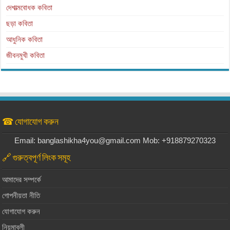
দেশাত্মবোধক কবিতা
ছড়া কবিতা
আধুনিক কবিতা
জীবনমুখী কবিতা
☎ যোগাযোগ করুন
Email: banglashikha4you@gmail.com Mob: +918879270323
🔗 গুরুত্বপূর্ণ লিংক সমূহ
আমাদের সম্পর্কে
গোপনীয়তা নীতি
যোগাযোগ করুন
নিয়মাবলী