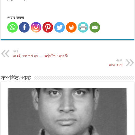
শেয়ার করুন
আগে
একেই বলে পার্থক্য — অর্ঘ্যদীপ চক্রবর্তী
পরবর্তী
কানে কালা
সম্পর্কিত পোস্ট