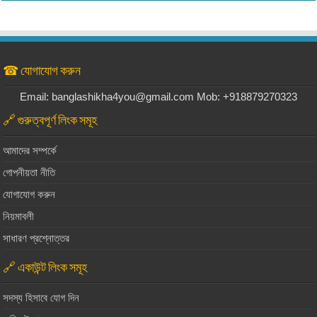
☎ যোগাযোগ করুন
Email: banglashikha4you@gmail.com Mob: +918879270323
🔗 গুরুত্বপূর্ণ লিংক সমূহ
আমাদের সম্পর্কে
গোপনীয়তা নীতি
যোগাযোগ করুন
নিয়মাবলী
সাধারণ প্রশ্নোত্তর
🔗 একাউন্ট লিংক সমূহ
সদস্য হিসাবে যোগ দিন