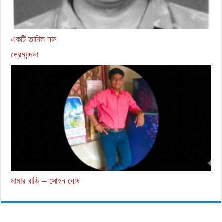
একটি তামিল নাম
প্রেমবন্দনা
মামার বাড়ি – সোহন ঘোষ