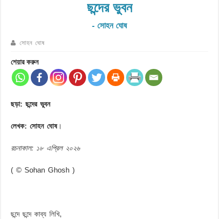
ছন্দের ভুবন
- সোহন ঘোষ
সোহন ঘোষ
শেয়ার করুন
ছড়া: ছন্দের ভুবন
লেখক: সোহন ঘোষ
।
রচনাকাল: ১৮ এপ্রিল ২০২৬
( © Sohan Ghosh )
ছন্দে ছন্দে কাব্য লিখি,